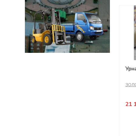
Урн
ЗОЛ
21 