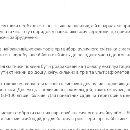
 смітники необхідність не тільки на вулицях, а й в парках чи
увати чистоту і порядок у навколишньому середовищі, сприяю
аючи забрудненню.
з найважливіших факторів при виборі вуличного смітника є матер
цність виробу, але й його стійкість до погодних умов і довговічн
ні смітники повинні бути розраховані на тривалу експлуатаці
ути стійкими до дощу, снігу, сильних вітрів та ультрафіолето
 також враховувати місткість смітника для вулиці, адже якщо
ватися. Для місць з великим потоком людей, таких як вулиці ч
 50-100 літрів і більше. Для приватних садів чи територій з м
и можете обрати смітник парковий класичного дизайну або ж 
ти смітник, який підійде для благоустрою території найбільше.