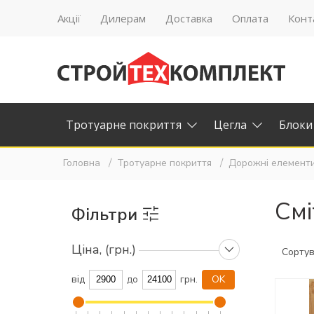
Акції
Дилерам
Доставка
Оплата
Конт
Тротуарне покриття
Цегла
Блоки
Головна
Тротуарне покриття
Дорожні елемент
Смі
Фільтри
Ціна, (грн.)
Сортув
від
грн.
до