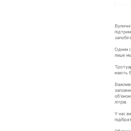
Вуличні
підтрим
запобіг
Одним і
лише мі
Тротуар
мають б
Важливо
заповню
об'ємом
літрів.
У нас в
підібра