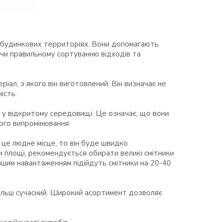
 прибудинкових территоріях. Вони допомагають
чи правильному сортуванню відходів та
іал, з якого він виготовлений. Він визначає не
ість.
ю у відкритому середовищі. Це означає, що вони
вого випромінювання.
 це людне місце, то він буде швидко
и площі, рекомендується обирати великі смітники
еншим навантаженням підійдуть смітники на 20-40
більш сучасний. Широкий асортимент дозволяє