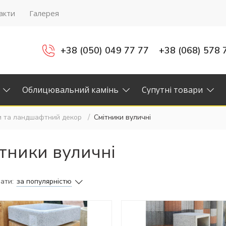
акти
Галерея
+38 (050) 049 77 77
+38 (068) 578 
Облицювальний камінь
Супутні товари
и та ландшафтний декор
Смітники вуличні
тники вуличні
ати:
за популярністю