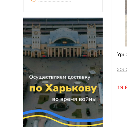
Урн
ЗОЛ
19 