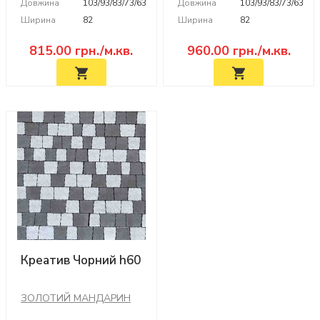
Довжина
103/93/83/73/63
Довжина
103/93/83/73/63
Ширина
82
Ширина
82
815.00
грн./м.кв.
960.00
грн./м.кв.
Креатив Чорний h60
ЗОЛОТИЙ МАНДАРИН