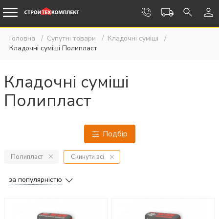
Головна
Супутні товари
Кладочні суміші
Кладочні суміші Полипласт
Кладочні суміші
Полипласт
Подбiр
Полипласт
Скинути всі
за популярністю