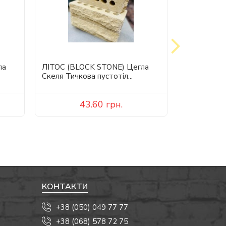
ла
ЛІТОС (BLOCK STONE) Цегла
ЛІТОС (BL
Скеля Тичкова пустотіл...
Гладка пуст
43.60
грн.
КОНТАКТИ
+38 (050) 049 77 77
+38 (068) 578 72 75