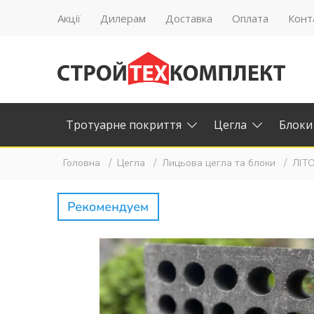
Акції
Дилерам
Доставка
Оплата
Конт
Тротуарне покриття
Цегла
Блоки
Головна
Цегла
Лицьова цегла та блоки
ЛІТО