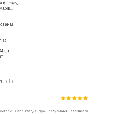
 фасаду,
марів...
фована)
лів)
54 шт
шт
я
(1)
цеглою Літос гладка сіра- результатом залишився