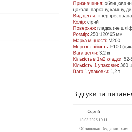
Призначення:
облицювання
цоколя, паркану, каміну, ди
Вид цегли:
гіперпресована
Колір:
сірий
Поверхня:
гладка (не шлі
Розмір:
250*120*65 мм
Марка міцності:
М200
Морозостійкість:
F100 (цик
Вага цегли:
3,2 кг
Кількість в 1м2 кладки:
52-
Кількість 1 упаковки:
360 
Вага 1 упаковки:
1,2 т
Відгуки та питанн
Сергій
18.03.2026 10:11
Облицював будинок саме 