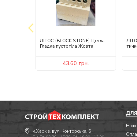
) Цегла
ЛІТОС (BLOCK STONE) Цегла
ЛІТО
а
Гладка пустотіла Жовта
тичк
.
43.60
грн.
ДЛЯ
Наші
м.Харків, вул. Конторська, 6
Опла