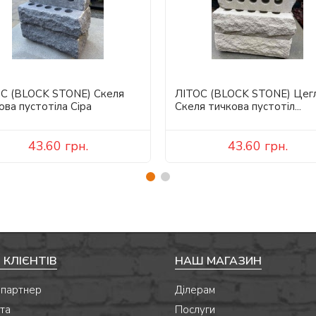
С (BLOCK STONE) Скеля
ЛІТОС (BLOCK STONE) Цег
ова пустотіла Сіра
Скеля тичкова пустотіл...
43.60
грн.
43.60
грн.
 КЛІЄНТІВ
НАШ МАГАЗИН
 партнер
Ділерам
та
Послуги