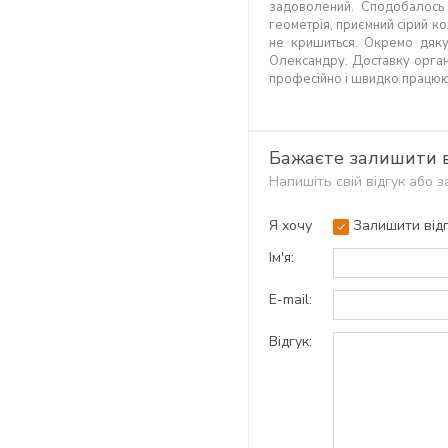
задоволений. Сподобалось с
геометрія, приємний сірий ко
не кришиться. Окремо дяк
Олександру. Доставку орга
професійно і швидко працюю
Бажаєте залишити в
Напишіть свій відгук або 
Я хочу
Залишити відг
Ім'я:
E-mail:
Відгук: