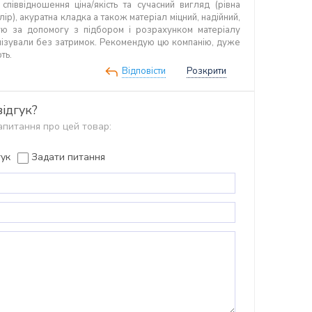
піввідношення ціна/якість та сучасний вигляд (рівна
лір), акуратна кладка а також матеріал міцний, надійний,
ую за допомогу з підбором і розрахунком матеріалу
нізували без затримок. Рекомендую цю компанію, дуже
ть.
Відповісти
Розкрити
ідгук?
запитання про цей товар:
ук
Задати питання