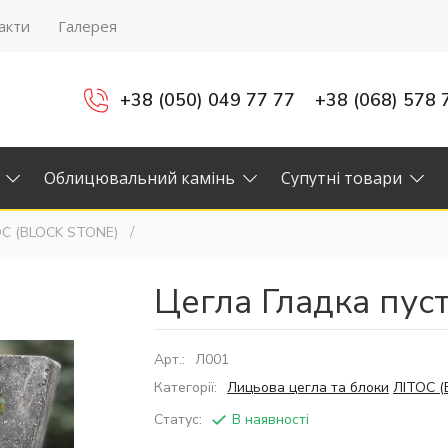
акти
Галерея
+38 (050) 049 77 77
+38 (068) 578 
Облицювальний камінь
Супутні товари
С (BLOCK STONE)
Цегла Гладка пуст
Арт.:
Л001
Категорії:
Лицьова цегла та блоки
ЛІТОС (
Статус:
В наявності