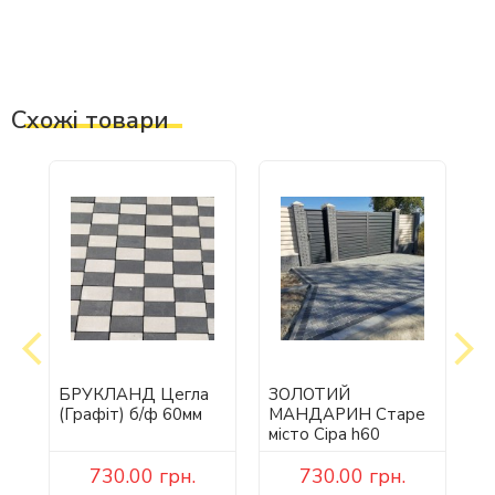
Схожі товари
БРУКЛАНД Цегла
ЗОЛОТИЙ
З
е
(Графіт) б/ф 60мм
МАНДАРИН Старе
М
40
місто Сіра h60
С
730.00
грн.
730.00
грн.