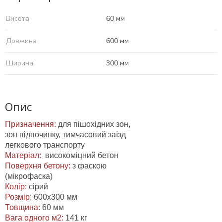
Висота
60 мм
Довжина
600 мм
Ширина
300 мм
Опис
Призначення:
для пішохідних зон,
зон відпочинку, тимчасовий заїзд
легкового транспорту
Матеріал:
високоміцний бетон
Поверхня бетону:
з фаскою
(мікрофаска)
Колір:
сірий
Розмі
р
: 600х300 мм
Товщина:
60 мм
Вага одного м2:
141 кг