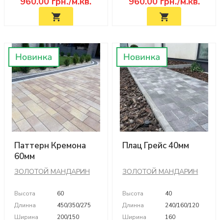
960.00
грн./м.кв.
960.00
грн./м.кв.
Паттерн Кремона
Плац Грейс 40мм
60мм
ЗОЛОТОЙ МАНДАРИН
ЗОЛОТОЙ МАНДАРИН
Высота
60
Высота
40
Длинна
450/350/275
Длинна
240/160/120
Ширина
200/150
Ширина
160