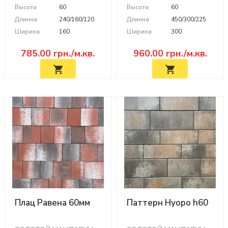
Высота
60
Высота
60
Длинна
240/160/120
Длинна
450/300/225
Ширина
160
Ширина
300
785.00
грн./м.кв.
960.00
грн./м.кв.
Плац Равена 60мм
Паттерн Нуоро h60