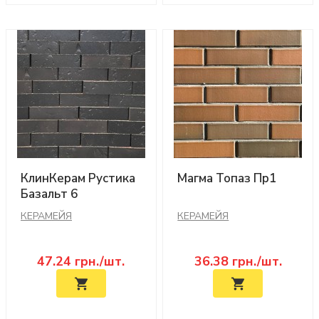
КлинКерам Рустика
Магма Топаз Пр1
Базальт 6
КЕРАМЕЙЯ
КЕРАМЕЙЯ
47.24
грн./шт.
36.38
грн./шт.