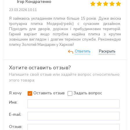
Ігор Кондратенко
23.03.2026 10:11
Я займаюсь укладанням плитки більше 15 років. Дуже якісна
тротуарна плитка Модерн(грейс) с сучасним дизайном.
Підходить для дворів, доріжок і прибудинкових територій.
Гарний варіант якщо потрібна надійна плитка з крутим
зовнішним виглядом і довгим терміном служби. Рекомендую
плитку Золотий Мандарин у Харкові!
Ответить
Раскрыть
Хотите оставить отзыв?
Напишите свой отзыв или задайте вопрос относительно
этого товара:
Я хочу
Оставить отзыв
Задать вопрос
Имя:
E-mail:
Отзыв: