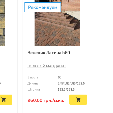
Венеция Латина h60
ЗОЛОТОЙ МАНДАРИН
Высота
60
0
Длинна
245*185/185*122.5
Ширина
122.5*122.5
960.00
грн./м.кв.