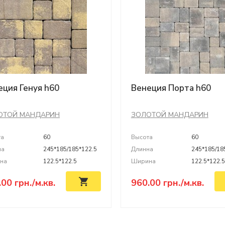
еция Генуя h60
Венеция Порта h60
ОТОЙ МАНДАРИН
ЗОЛОТОЙ МАНДАРИН
та
60
Высота
60
на
245*185/185*122.5
Длинна
245*185/18
на
122.5*122.5
Ширина
122.5*122.
.00
грн./м.кв.
960.00
грн./м.кв.