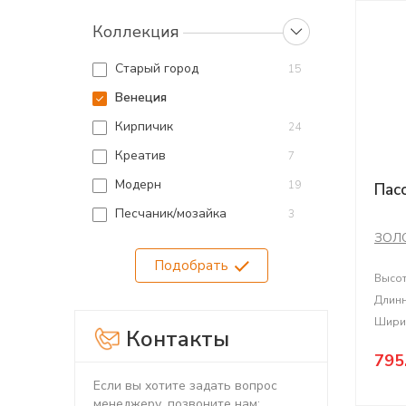
Коллекция
Старый город
15
Венеция
Кирпичик
24
Креатив
7
Модерн
19
Пас
Песчаник/мозайка
3
ЗОЛ
Подобрать
Высо
Длин
Шири
Контакты
795
Если вы хотите задать вопрос
менеджеру, позвоните нам: