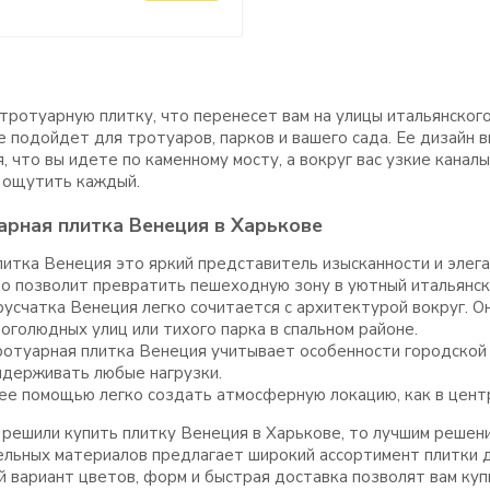
ротуарную плитку, что перенесет вам на улицы итальянског
 подойдет для тротуаров, парков и вашего сада. Ее дизайн в
, что вы идете по каменному мосту, а вокруг вас узкие кана
 ощутить каждый.
арная плитка Венеция в Харькове
итка Венеция это яркий представитель изысканности и элега
о позволит превратить пешеходную зону в уютный итальянск
усчатка Венеция легко сочитается с архитектурой вокруг. О
оголюдных улиц или тихого парка в спальном районе.
отуарная плитка Венеция учитывает особенности городской ж
ыдерживать любые нагрузки.
ее помощью легко создать атмосферную локацию, как в центре 
 решили купить плитку Венеция в Харькове, то лучшим решен
льных материалов предлагает широкий ассортимент плитки д
 вариант цветов, форм и быстрая доставка позволят вам купи