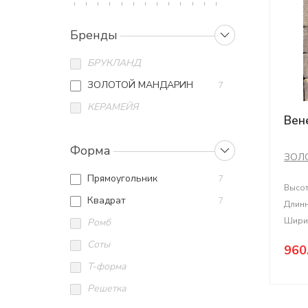
Бренды
БРУКЛАНД
ЗОЛОТОЙ МАНДАРИН
7
КЕРАМЕЙЯ
Вен
Форма
ЗОЛ
Прямоугольник
7
Высо
Квадрат
7
Длин
Шири
Ромб
Соты
960
T-форма
Решетка