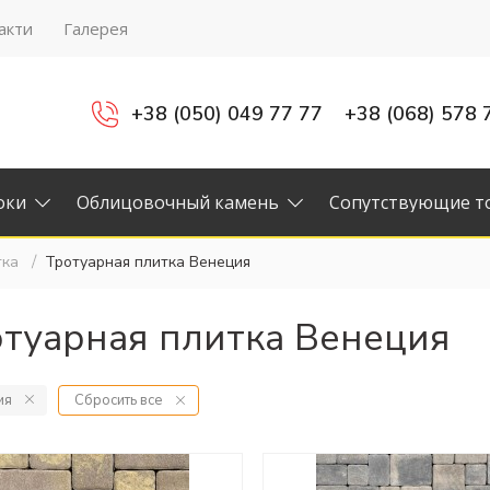
акти
Галерея
+38 (050) 049 77 77
+38 (068) 578 
оки
Облицовочный камень
Сопутствующие т
тка
Тротуарная плитка Венеция
отуарная плитка Венеция
ия
Сбросить все