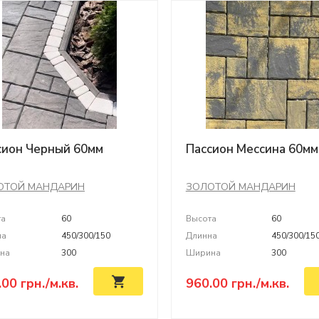
сион Черный 60мм
Пассион Мессина 60мм
ОТОЙ МАНДАРИН
ЗОЛОТОЙ МАНДАРИН
та
60
Высота
60
на
450/300/150
Длинна
450/300/15
на
300
Ширина
300
.00
грн./м.кв.
960.00
грн./м.кв.