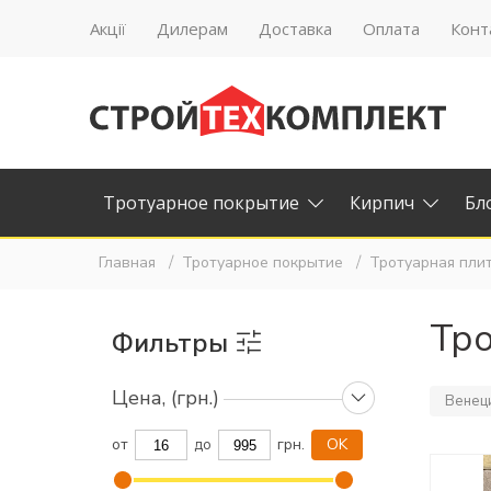
Акції
Дилерам
Доставка
Оплата
Конт
Тротуарное покрытие
Кирпич
Бл
Главная
Тротуарное покрытие
Тротуарная пли
Тр
Фильтры
Цена, (грн.)
Венец
от
грн.
до