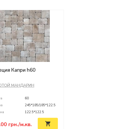
еция Капри h60
ОТОЙ МАНДАРИН
та
60
на
245*185/185*122.5
на
122.5*122.5
.00
грн./м.кв.