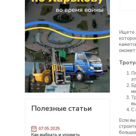
Ищете т
которое
кажется
сможет
Троту
Пл
эт
Бр
мн
Тр
в
Полезные статьи
С 
Если вы
строите
07.05.2025
большой
Как выбрать и уложить