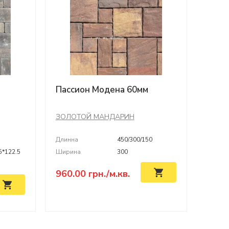
Пассион Модена 60мм
ЗОЛОТОЙ МАНДАРИН
Длинна
450/300/150
5*122.5
Ширина
300
5
960.00
грн./м.кв.