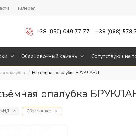
акти
Галерея
+38 (050) 049 77 77
+38 (068) 578 
оки
Облицовочный камень
Сопутствующие т
ая опалубка
Несъёмная опалубка БРУКЛАНД
съёмная опалубка БРУКЛ
ЛАНД
Сбросить все