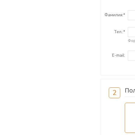
Фамилия:
*
Тел.:
*
Фор
E-mail:
По
2