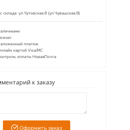
с склада: ул.Чутовская,8 (ул.Чувашская,8)
аличными
езнал
аложенный платеж
нлайн картой Visa/MC
онтроль оплаты НоваяПочта
ментарий к заказу
Оформить заказ