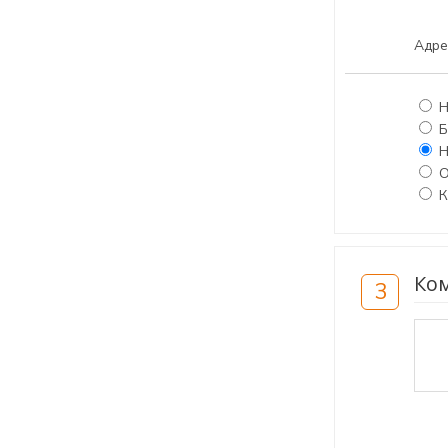
Адре
Н
Б
Н
О
К
Ком
3