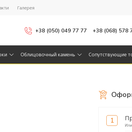
акти
Галерея
+38 (050) 049 77 77
+38 (068) 578 
оки
Облицовочный камень
Сопутствующие т
Оформ
Пр
1
Ил